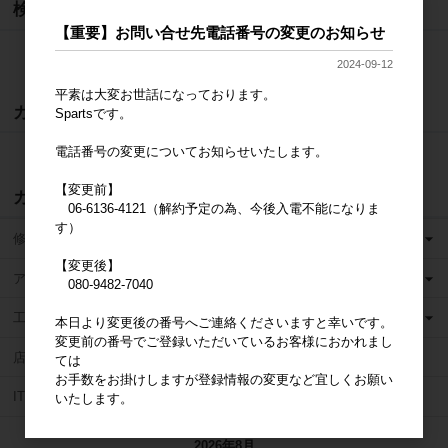
検索
【重要】お問い合せ先電話番号の変更のお知らせ
検索
2024-09-12
平素は大変お世話になっております。
カート
Spartsです。
電話番号の変更についてお知らせいたします。
カートは空です
【変更前】
カテゴリ
06-6136-4121（解約予定の為、今後入電不能になりま
す）
修理用パーツ販売
【変更後】
アクセサリ
080-9482-7040
工具
本日より変更後の番号へご連絡くださいますと幸いです。
変更前の番号でご登録いただいているお客様におかれまし
店舗運営ツール・その他
ては
お手数をお掛けしますが登録情報の変更など宜しくお願い
IT整備士協会
いたします。
2026年8月