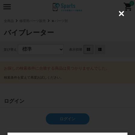
0
C
l
全商品
修理用パーツ販売
★パーツ別
o
s
バイブレーター
e
並び替え
表示切替
お探しの検索条件に合致する商品は見つかりませんでした。
ログイン
ログイン