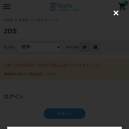
0
C
l
全商品
修理用パーツ販売
ゲーム
o
s
2DS
e
並び替え
表示切替
お探しの検索条件に合致する商品は見つかりませんでした。
ログイン
ログイン