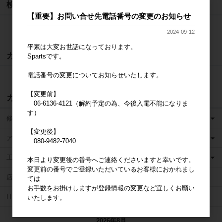
検索
【重要】お問い合せ先電話番号の変更のお知らせ
検索
2024-09-12
平素は大変お世話になっております。
カート
Spartsです。
電話番号の変更についてお知らせいたします。
カートは空です
【変更前】
カテゴリ
06-6136-4121（解約予定の為、今後入電不能になりま
す）
修理用パーツ販売
【変更後】
アクセサリ
080-9482-7040
工具
本日より変更後の番号へご連絡くださいますと幸いです。
変更前の番号でご登録いただいているお客様におかれまし
店舗運営ツール・その他
ては
お手数をお掛けしますが登録情報の変更など宜しくお願い
IT整備士協会
いたします。
2026年8月