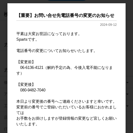
検索
【重要】お問い合せ先電話番号の変更のお知らせ
2024-09-12
検索
平素は大変お世話になっております。
Spartsです。
カート
電話番号の変更についてお知らせいたします。
カートは空です
【変更前】
06-6136-4121（解約予定の為、今後入電不能になりま
カテゴリ
す）
修理用パーツ販売
【変更後】
080-9482-7040
アクセサリ
本日より変更後の番号へご連絡くださいますと幸いです。
工具
変更前の番号でご登録いただいているお客様におかれまし
ては
店舗運営ツール・その他
お手数をお掛けしますが登録情報の変更など宜しくお願い
いたします。
IT整備士協会