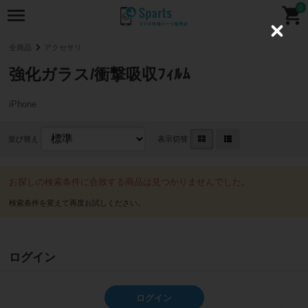
0
C
l
全商品
アクセサリ
o
s
強化ガラス/衝撃吸収ﾌｨﾙﾑ
e
iPhone
並び替え
表示切替
お探しの検索条件に合致する商品は見つかりませんでした。
ログイン
ログイン